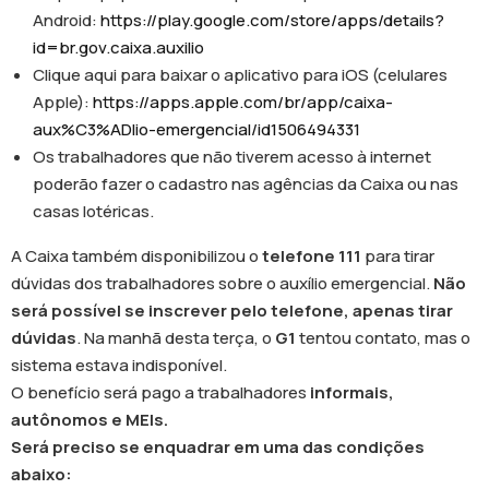
Android:
https://play.google.com/store/apps/details?
id=br.gov.caixa.auxilio
Clique aqui para baixar o aplicativo para iOS (celulares
Apple):
https://apps.apple.com/br/app/caixa-
aux%C3%ADlio-emergencial/id1506494331
Os trabalhadores que não tiverem acesso à internet
poderão fazer o cadastro nas agências da Caixa ou nas
casas lotéricas.
A Caixa também disponibilizou o
telefone 111
para tirar
dúvidas dos trabalhadores sobre o auxílio emergencial.
Não
será possível se inscrever pelo telefone, apenas tirar
dúvidas
. Na manhã desta terça, o
G1
tentou contato, mas o
sistema estava indisponível.
O benefício será pago a trabalhadores
informais,
autônomos e MEIs.
Será preciso se enquadrar em uma das condições
abaixo: