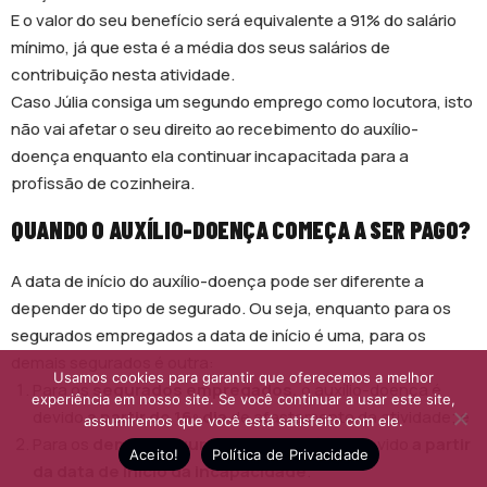
E o valor do seu benefício será equivalente a 91% do salário
mínimo, já que esta é a média dos seus salários de
contribuição nesta atividade.
Caso Júlia consiga um segundo emprego como locutora, isto
não vai afetar o seu direito ao recebimento do auxílio-
doença enquanto ela continuar incapacitada para a
profissão de cozinheira.
QUANDO O AUXÍLIO-DOENÇA COMEÇA A SER PAGO?
A data de início do auxílio-doença pode ser diferente a
depender do tipo de segurado. Ou seja, enquanto para os
segurados empregados a data de início é uma, para os
demais segurados é outra:
Usamos cookies para garantir que oferecemos a melhor
Para os
segurados empregados,
o auxílio-doença é
experiência em nosso site. Se você continuar a usar este site,
devido
a partir do 16º dia
de afastamento da atividade; e
assumiremos que você está satisfeito com ele.
Para os
demais segurados,
o benefício é devido
a partir
Aceito!
Política de Privacidade
da data de início da incapacidade
.