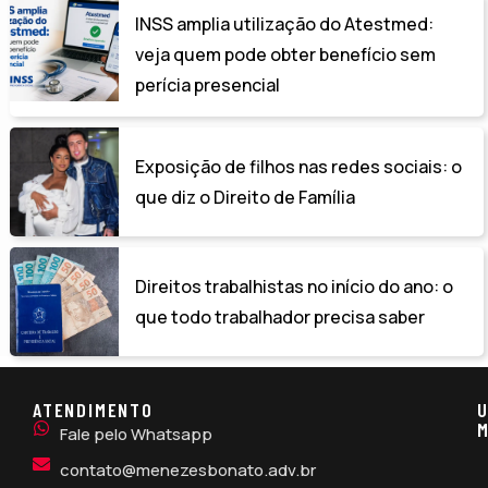
INSS amplia utilização do Atestmed:
veja quem pode obter benefício sem
perícia presencial
Exposição de filhos nas redes sociais: o
que diz o Direito de Família
Direitos trabalhistas no início do ano: o
que todo trabalhador precisa saber
ATENDIMENTO
U
M
Fale pelo Whatsapp
contato@menezesbonato.adv.br