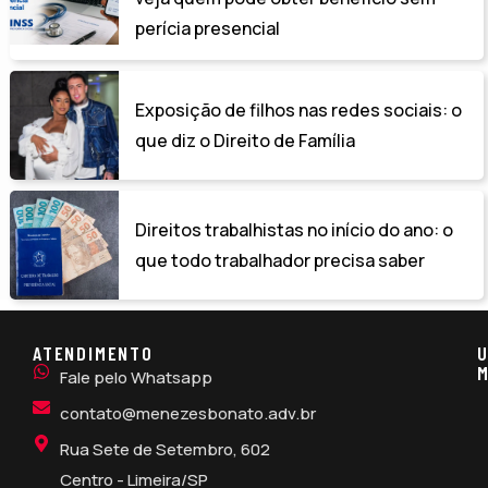
perícia presencial
Exposição de filhos nas redes sociais: o
que diz o Direito de Família
Direitos trabalhistas no início do ano: o
que todo trabalhador precisa saber
ATENDIMENTO
U
M
Fale pelo Whatsapp
contato@menezesbonato.adv.br
Rua Sete de Setembro, 602
Centro - Limeira/SP