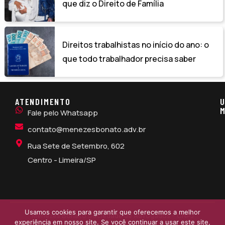
que diz o Direito de Família
Direitos trabalhistas no início do ano: o
que todo trabalhador precisa saber
ATENDIMENTO
U
M
Fale pelo Whatsapp
contato@menezesbonato.adv.br
Rua Sete de Setembro, 602
Centro - Limeira/SP
Usamos cookies para garantir que oferecemos a melhor
Menezes Bonato Sociedade de Advogados – CNPJ
experiência em nosso site. Se você continuar a usar este site,