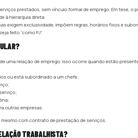
erviços prestados, sem vínculo formal de emprego. Em tese, o p
 à hierarquia direta.
as exigem exclusividade, impõem regras, horários fixos e subo
eja feito “como PJ”.
GULAR?
de uma relação de emprego. Isso ocorre quando estão present
órios ou está subordinado a um chefe;
viço;
serviço;
tina;
ara outras empresas.
, mesmo com contrato de prestação de serviços.
 RELAÇÃO TRABALHISTA?