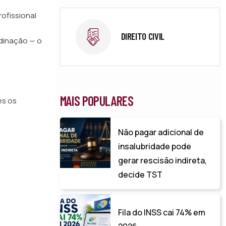
rofissional
DIREITO CIVIL
rdinação — o
MAIS POPULARES
es os
Não pagar adicional de
insalubridade pode
gerar rescisão indireta,
decide TST
Fila do INSS cai 74% em