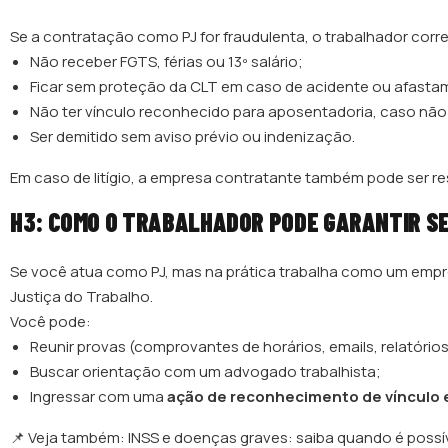
Se a contratação como PJ for fraudulenta, o trabalhador corre
Não receber FGTS, férias ou 13º salário;
Ficar sem proteção da CLT em caso de acidente ou afasta
Não ter vínculo reconhecido para aposentadoria, caso não
Ser demitido sem aviso prévio ou indenização.
Em caso de litígio, a empresa contratante também pode ser re
H3: COMO O TRABALHADOR PODE GARANTIR SE
Se você atua como PJ, mas na prática trabalha como um empr
Justiça do Trabalho.
Você pode:
Reunir provas (comprovantes de horários, emails, relatório
Buscar orientação com um advogado trabalhista;
Ingressar com uma
ação de reconhecimento de vínculo 
📌 Veja também: INSS e doenças graves: saiba quando é possí