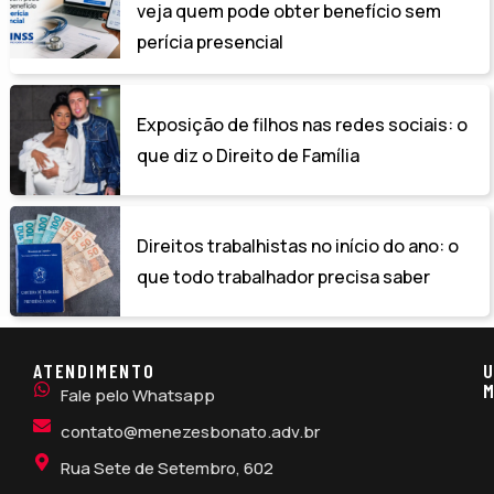
veja quem pode obter benefício sem
perícia presencial
Exposição de filhos nas redes sociais: o
que diz o Direito de Família
Direitos trabalhistas no início do ano: o
que todo trabalhador precisa saber
ATENDIMENTO
U
M
Fale pelo Whatsapp
contato@menezesbonato.adv.br
Rua Sete de Setembro, 602