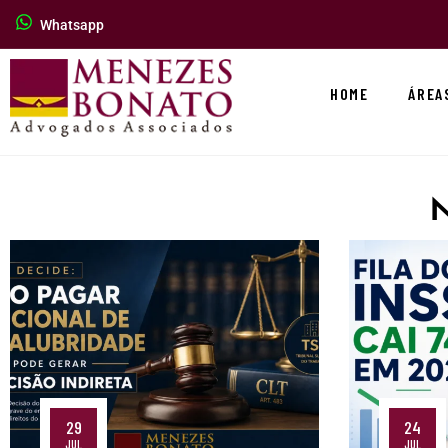
Whatsapp
HOME
ÁREA
29
24
JUL
JUL