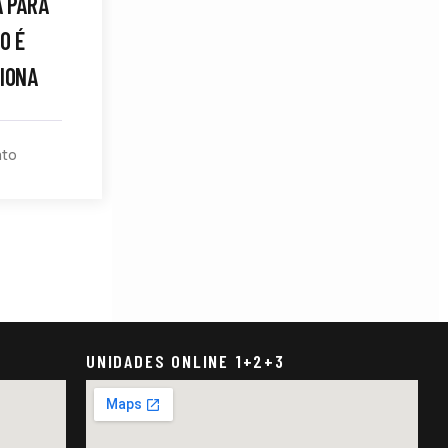
A PARA
O É
CIONA
ato
UNIDADES ONLINE 1+2+3