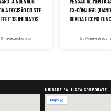
NARO CONDENADO:
PENSÃO ALIMENTÍCI
A A DECISÃO DO STF
EX-CÔNJUGE: QUAND
 EFEITOS IMEDIATOS
DEVIDA E COMO FUN
y @menezesbonato
by @menezesbon
UNIDADE PAULISTA CORPORATE