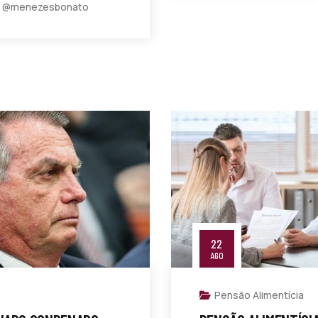
y @menezesbonato
22
AGO
Pensão Alimentícia