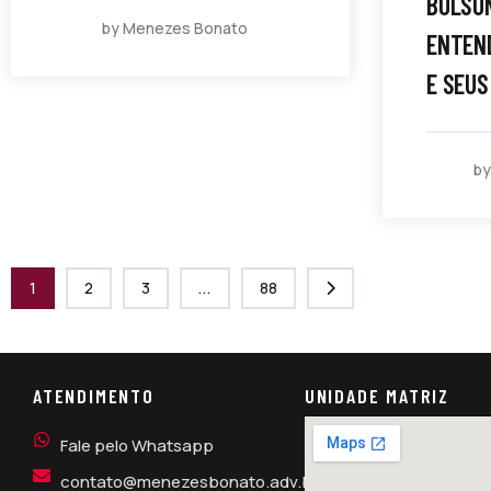
BOLSO
by Menezes Bonato
ENTEND
E SEUS
b
1
2
3
...
88
ATENDIMENTO
UNIDADE MATRIZ
Fale pelo Whatsapp
contato@menezesbonato.adv.br