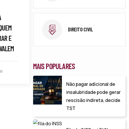
A
 QUEM
DIREITO CIVIL
RAR E
VALEM
MAIS POPULARES
to
Não pagar adicional de
insalubridade pode gerar
rescisão indireta, decide
TST