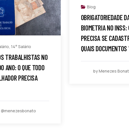
Blog
OBRIGATORIEDADE D
BIOMETRIA NO INSS:
PRECISA SE CADAST
lário
,
14° Salário
QUAIS DOCUMENTOS 
OS TRABALHISTAS NO
 DO ANO: O QUE TODO
by Menezes Bona
LHADOR PRECISA
y @menezesbonato