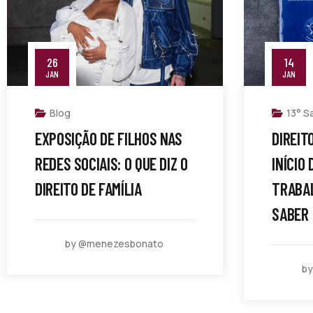
26
14
JAN
JAN
Blog
13° Sa
EXPOSIÇÃO DE FILHOS NAS
DIREIT
REDES SOCIAIS: O QUE DIZ O
INÍCIO
DIREITO DE FAMÍLIA
TRABA
SABER
by @menezesbonato
b