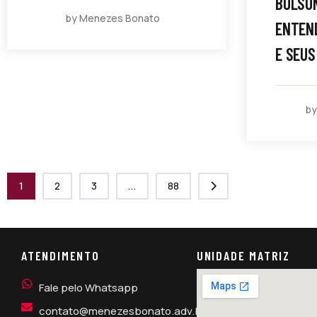
BOLSO
by Menezes Bonato
ENTEND
E SEUS
b
1
2
3
...
88
ATENDIMENTO
UNIDADE MATRIZ
Fale pelo Whatsapp
contato@menezesbonato.adv.br