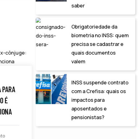
saber
Obrigatoriedade da
biometria no INSS: quem
precisa se cadastrar e
quais documentos
valem
INSS suspende contrato
A PARA
com a Crefisa: quais os
O É
impactos para
aposentados e
CIONA
pensionistas?
ato