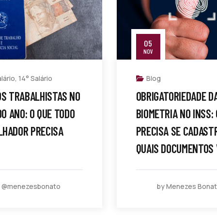
05
NOV
lário
,
14° Salário
Blog
OS TRABALHISTAS NO
OBRIGATORIEDADE D
 DO ANO: O QUE TODO
BIOMETRIA NO INSS:
LHADOR PRECISA
PRECISA SE CADAST
QUAIS DOCUMENTOS 
y @menezesbonato
by Menezes Bona