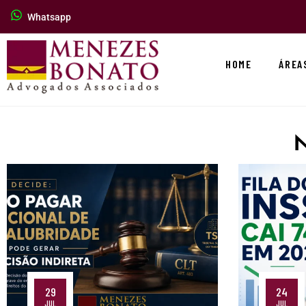
Whatsapp
HOME
ÁREA
29
24
JUL
JUL