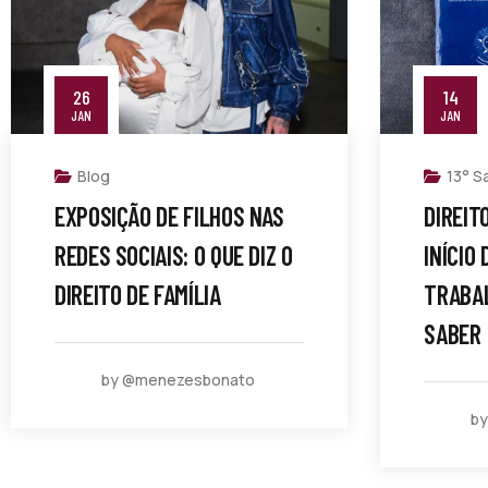
26
14
JAN
JAN
Blog
13° Sa
EXPOSIÇÃO DE FILHOS NAS
DIREIT
REDES SOCIAIS: O QUE DIZ O
INÍCIO
DIREITO DE FAMÍLIA
TRABA
SABER
by @menezesbonato
b