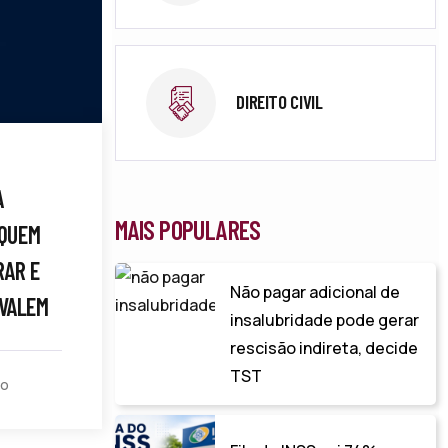
DIREITO CIVIL
A
MAIS POPULARES
 QUEM
RAR E
Não pagar adicional de
VALEM
insalubridade pode gerar
rescisão indireta, decide
TST
to