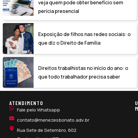
veja quem pode obter benefício sem
perícia presencial
Exposição de filhos nas redes sociais: o
que diz o Direito de Família
Direitos trabalhistas no início do ano: o
que todo trabalhador precisa saber
ATENDIMENTO
U
M
Fale pelo Whatsapp
contato@menezesbonato.adv.br
Rua Sete de Setembro, 602