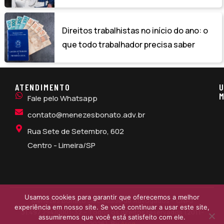
Direitos trabalhistas no início do ano: o
que todo trabalhador precisa saber
ATENDIMENTO
U
M
Fale pelo Whatsapp
contato@menezesbonato.adv.br
Rua Sete de Setembro, 602
Centro - Limeira/SP
Usamos cookies para garantir que oferecemos a melhor
Menezes Bonato Sociedade de Advogados – CNPJ
experiência em nosso site. Se você continuar a usar este site,
31.497.294/0001-32 – Todos os direitos reservados (2011-
assumiremos que você está satisfeito com ele.
2026). By
Arcq