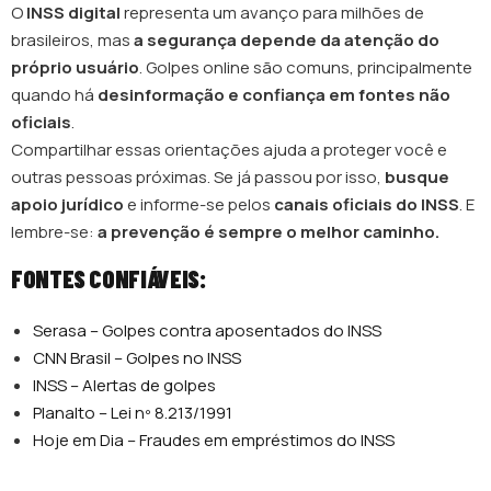
O
INSS digital
representa um avanço para milhões de
brasileiros, mas
a segurança depende da atenção do
próprio usuário
. Golpes online são comuns, principalmente
quando há
desinformação e confiança em fontes não
oficiais
.
Compartilhar essas orientações ajuda a proteger você e
outras pessoas próximas. Se já passou por isso,
busque
apoio jurídico
e informe-se pelos
canais oficiais do INSS
. E
lembre-se:
a prevenção é sempre o melhor caminho.
FONTES CONFIÁVEIS:
Serasa – Golpes contra aposentados do INSS
CNN Brasil – Golpes no INSS
INSS – Alertas de golpes
Planalto – Lei nº 8.213/1991
Hoje em Dia – Fraudes em empréstimos do INSS