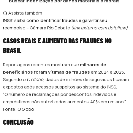
buscar indenização por danos materiais e morais
.
📺 Assista também:
INSS: saiba como identificar fraudes e garantir seu
reembolso – Câmara Rio Debate
(link externo com dofollow)
CASOS REAIS E AUMENTO DAS FRAUDES NO
BRASIL
Reportagens recentes mostram que
milhares de
beneficiários foram vítimas de fraudes
em 2024 e 2025.
Segundo o
O Globo
, dados de milhões de segurados ficaram
expostos após acessos suspeitos ao sistema do INSS.
“O número de reclamações por descontos indevidos e
empréstimos não autorizados aumentou 40% em um ano.”
Fonte:
O Globo
CONCLUSÃO