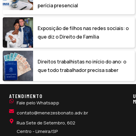
perícia presencial
Exposição de filhos nas redes sociais: o
que diz o Direito de Família
Direitos trabalhistas no início do ano: o
que todo trabalhador precisa saber
ATENDIMENTO
U
M
Fale pelo Whatsapp
contato@menezesbonato.adv.br
Rua Sete de Setembro, 602
Centro - Limeira/SP