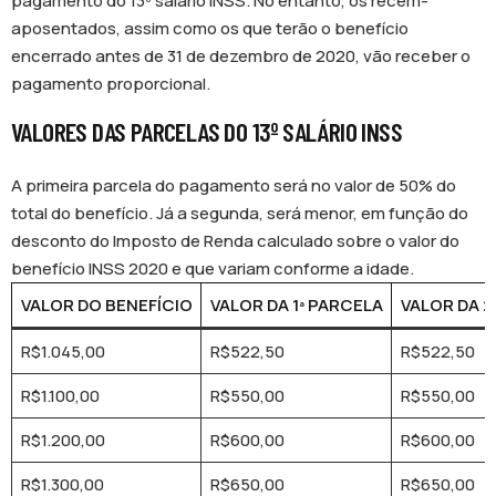
pagamento do 13º salário INSS. No entanto, os recém-
aposentados, assim como os que terão o benefício
encerrado antes de 31 de dezembro de 2020, vão receber o
pagamento proporcional.
VALORES DAS PARCELAS DO 13º SALÁRIO INSS
A primeira parcela do pagamento será no valor de 50% do
total do benefício. Já a segunda, será menor, em função do
desconto do Imposto de Renda calculado sobre o valor do
benefício INSS 2020 e que variam conforme a idade.
VALOR DO BENEFÍCIO
VALOR DA 1ª PARCELA
VALOR DA 2
R$1.045,00
R$522,50
R$522,50
R$1.100,00
R$550,00
R$550,00
R$1.200,00
R$600,00
R$600,00
R$1.300,00
R$650,00
R$650,00