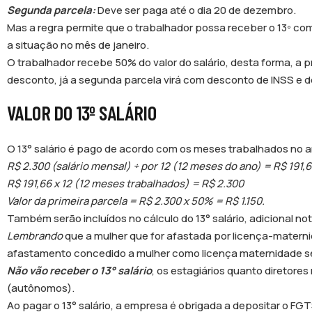
Segunda parcela:
Deve ser paga até o dia 20 de dezembro.
Mas a regra permite que o trabalhador possa receber o 13º com
a situação no mês de janeiro.
O trabalhador recebe 50% do valor do salário, desta forma, a 
desconto, já a segunda parcela virá com desconto de INSS e
VALOR DO 13º SALÁRIO
O 13° salário é pago de acordo com os meses trabalhados no an
R$ 2.300 (salário mensal) ÷ por 12 (12 meses do ano) = R$ 191,
R$ 191,66 x 12 (12 meses trabalhados) = R$ 2.300
Valor da primeira parcela = R$ 2.300 x 50% = R$ 1.150.
Também serão incluídos no cálculo do 13° salário, adicional no
Lembrando
que a mulher que for afastada por licença-matern
afastamento concedido a mulher como licença maternidade ser
Não vão receber o 13° salário
, os estagiários quanto diretor
(autônomos).
Ao pagar o 13° salário, a empresa é obrigada a depositar o FGT