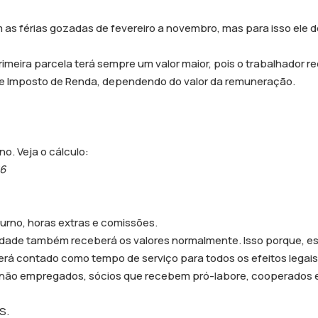
 as férias gozadas de fevereiro a novembro, mas para isso ele de
primeira parcela terá sempre um valor maior, pois o trabalhador 
 de Imposto de Renda, dependendo do valor da remuneração.
o. Veja o cálculo:
66
turno, horas extras e comissões.
idade também receberá os valores normalmente. Isso porque, es
á contado como tempo de serviço para todos os efeitos legais
es não empregados, sócios que recebem pró-labore, cooperados e
S.