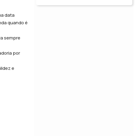
ma data
inda quando é
gra sempre
doria por
lidez e