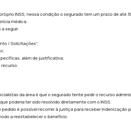
próprio INSS, nessa condição o segurado tem um prazo de até 3
erícia médica.
 a seguir:
to / Solicitações”;
ão;
cíficas, além de justificativa;
 recurso.
cialistas da área é que o segurado tente pedir o recurso admini
que poderia ter sido resolvido diretamente com o INSS.
 pedido é possível recorrer à justiça para receber indenização 
odo a reestabelecer o benefício.