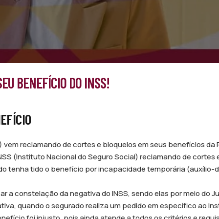
EU BENEFÍCIO DO INSS!
EFÍCIO
S) vem reclamando de cortes e bloqueios em seus benefícios da 
 (Instituto Nacional do Seguro Social) reclamando de cortes 
do tenha tido o benefício por incapacidade temporária (auxílio
r a constelação da negativa do INSS, sendo elas por meio do Jud
ativa, quando o segurado realiza um pedido em específico ao Inst
fício foi injusto, pois ainda atende a todos os critérios e requi