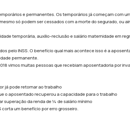
s: temporários e permanentes. Os temporários já começam com u
s mesmo só podem ser cessados com a morte do segurado, ou a
idade temporária, auxílio-reclusão e salário maternidade em re
s pelo INSS. O benefício qual mais acontece isso é a aposenta
cidade permanente.
2018 vimos muitas pessoas que recebiam aposentadoria por inva
r já pode retornar ao trabalho
que o aposentado recuperou a capacidade para o trabalho
ar superação da renda de ¼ de salário mínimo
 corta um benefício por erro grosseiro.