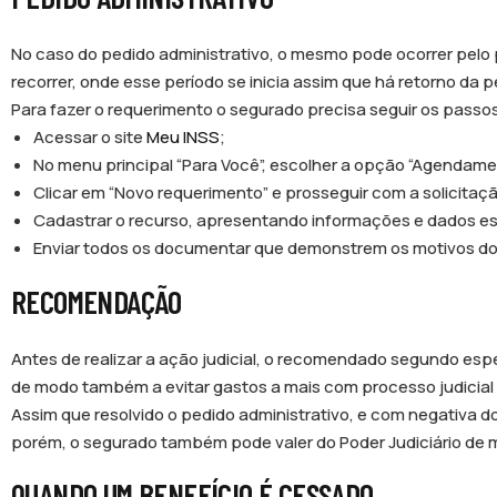
No caso do pedido administrativo, o mesmo pode ocorrer pelo 
recorrer, onde esse período se inicia assim que há retorno da p
Para fazer o requerimento o segurado precisa seguir os passos
Acessar o site
Meu INSS
;
No menu principal “Para Você”, escolher a opção “Agendamen
Clicar em “Novo requerimento” e prosseguir com a solicitaç
Cadastrar o recurso, apresentando informações e dados espe
Enviar todos os documentar que demonstrem os motivos do
RECOMENDAÇÃO
Antes de realizar a ação judicial, o recomendado segundo espe
de modo também a evitar gastos a mais com processo judicial 
Assim que resolvido o pedido administrativo, e com negativa do
porém, o segurado também pode valer do Poder Judiciário de m
QUANDO UM BENEFÍCIO É CESSADO