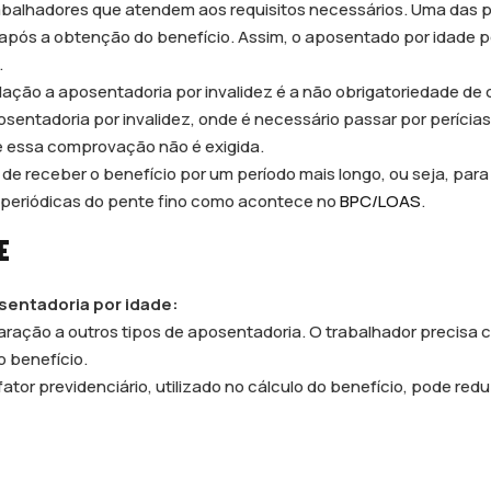
balhadores que atendem aos requisitos necessários. Uma das p
após a obtenção do benefício. Assim, o aposentado por idade 
.
ação a aposentadoria por invalidez é a não obrigatoriedade de
sentadoria por invalidez, onde é necessário passar por perícia
e essa comprovação não é exigida.
de receber o benefício por um período mais longo, ou seja, par
 periódicas do pente fino como acontece no
BPC/LOAS
.
E
sentadoria por idade:
ação a outros tipos de aposentadoria. O trabalhador precisa con
o benefício.
tor previdenciário, utilizado no cálculo do benefício, pode reduzi