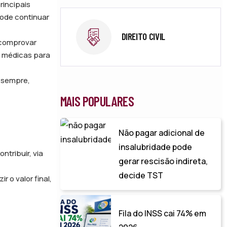
rincipais
pode continuar
DIREITO CIVIL
 comprovar
s médicas para
a sempre,
MAIS POPULARES
Não pagar adicional de
insalubridade pode
tribuir, via
gerar rescisão indireta,
decide TST
r o valor final,
Fila do INSS cai 74% em