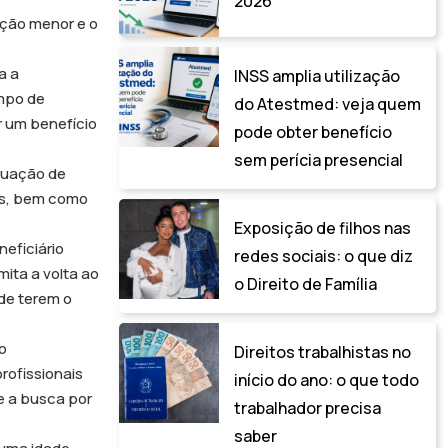
2026
ição menor e o
a a
INSS amplia utilização
empo de
do Atestmed: veja quem
r um benefício
pode obter benefício
sem perícia presencial
ituação de
as, bem como
Exposição de filhos nas
neficiário
redes sociais: o que diz
ita a volta ao
o Direito de Família
 de terem o
o
Direitos trabalhistas no
rofissionais
início do ano: o que todo
e a busca por
trabalhador precisa
saber