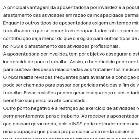
A principal vantagem da aposentadoria por invalidez é a poss
afastamento das atividades em razão da incapacidade perman
Enquanto outros tipos de aposentadoria exigem um tempo mínim
trabalhadores que se encontram incapacitados total e perman
contribuição seja menor do que o exigido para outros tipos de
no INSS e o afastamento das atividades profissionais.
A aposentadoria por invalidez tem por objetivo assegurar a e
incapacidade para o trabalho. Assim, o beneficiário pode co
para custear despesas relacionadas aos tratamentos médico
O
INSS
realiza revisões frequentes para avaliar se a condição
pode ser chamado para passar por perícias médicas a fim de ve
trabalho. Essas revisões podem gerar insegurança e ansiedade 
benefício suspenso ou até cancelado.
Outro ponto negativo é a restrição ao exercício de atividad
permanentemente para o trabalho. Ao receber a aposentadoria p
que possam gerar renda, pois o INSS pode entender como uma
uma ocupação que possa proporcionar uma renda adicional.