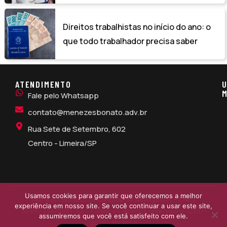
Direitos trabalhistas no início do ano: o
que todo trabalhador precisa saber
ATENDIMENTO
U
M
Fale pelo Whatsapp
contato@menezesbonato.adv.br
Rua Sete de Setembro, 602
Centro - Limeira/SP
Usamos cookies para garantir que oferecemos a melhor
Menezes Bonato Sociedade de Advogados – CNPJ
experiência em nosso site. Se você continuar a usar este site,
31.497.294/0001-32 – Todos os direitos reservados (2011-
assumiremos que você está satisfeito com ele.
2026). By
Arcq