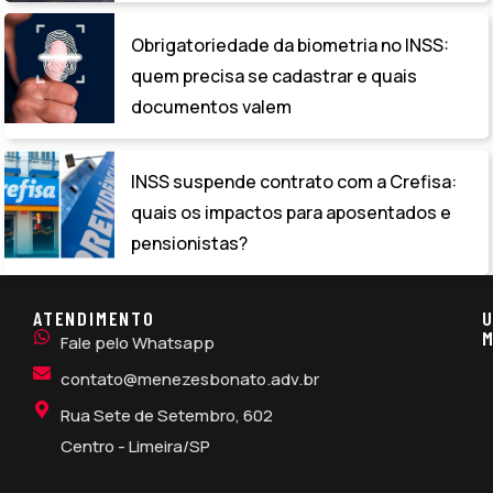
Obrigatoriedade da biometria no INSS:
quem precisa se cadastrar e quais
documentos valem
INSS suspende contrato com a Crefisa:
quais os impactos para aposentados e
pensionistas?
ATENDIMENTO
U
M
Fale pelo Whatsapp
contato@menezesbonato.adv.br
Rua Sete de Setembro, 602
Centro - Limeira/SP