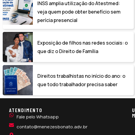
INSS amplia utilização do Atestmed:
veja quem pode obter benefício sem
perícia presencial
Exposição de filhos nas redes sociais: o
que diz o Direito de Família
Direitos trabalhistas no início do ano: o
que todo trabalhador precisa saber
ATENDIMENTO
U
M
Fale pelo Whatsapp
contato@menezesbonato.adv.br