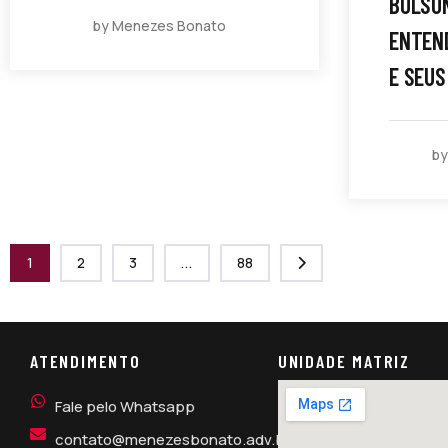
BOLSO
by Menezes Bonato
ENTEND
E SEUS
b
1
2
3
...
88
ATENDIMENTO
UNIDADE MATRIZ
Fale pelo Whatsapp
contato@menezesbonato.adv.br