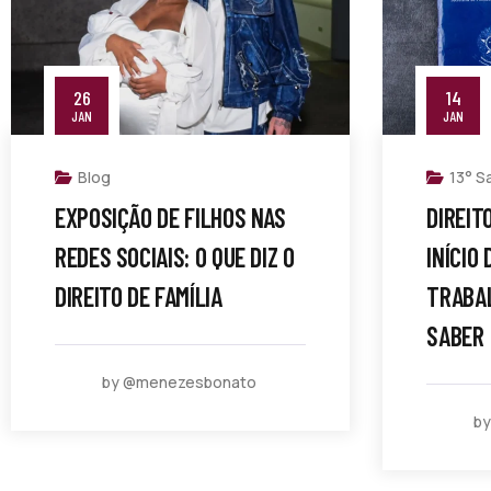
26
14
JAN
JAN
Blog
13° Sa
EXPOSIÇÃO DE FILHOS NAS
DIREIT
REDES SOCIAIS: O QUE DIZ O
INÍCIO
DIREITO DE FAMÍLIA
TRABA
SABER
by @menezesbonato
b