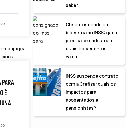
saber
ato
Obrigatoriedade da
biometria no INSS: quem
precisa se cadastrar e
quais documentos
valem
INSS suspende contrato
A PARA
com a Crefisa: quais os
O É
impactos para
aposentados e
CIONA
pensionistas?
ato