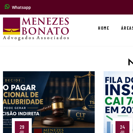
Whatsapp
HOME
ÁREA
29
24
JUL
JUL