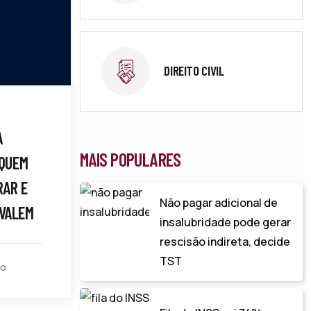
DIREITO CIVIL
A
MAIS POPULARES
 QUEM
RAR E
Não pagar adicional de
VALEM
insalubridade pode gerar
rescisão indireta, decide
TST
to