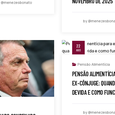
NOVEMBRO DE 2025
y @menezesbonato
by @menezesbon
22
AGO
Pensão Alimentícia
PENSÃO ALIMENTÍCI
EX-CÔNJUGE: QUAND
DEVIDA E COMO FUN
by @menezesbon