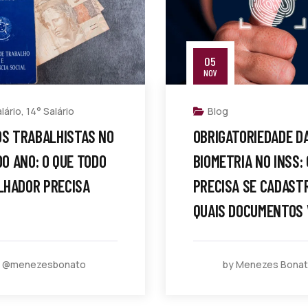
05
NOV
lário
,
14° Salário
Blog
OS TRABALHISTAS NO
OBRIGATORIEDADE D
 DO ANO: O QUE TODO
BIOMETRIA NO INSS:
LHADOR PRECISA
PRECISA SE CADAST
QUAIS DOCUMENTOS 
y @menezesbonato
by Menezes Bona