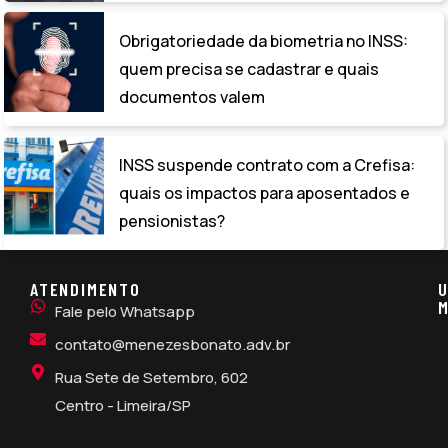
Obrigatoriedade da biometria no INSS:
quem precisa se cadastrar e quais
documentos valem
INSS suspende contrato com a Crefisa:
quais os impactos para aposentados e
pensionistas?
ATENDIMENTO
U
M
Fale pelo Whatsapp
contato@menezesbonato.adv.br
Rua Sete de Setembro, 602
Centro - Limeira/SP