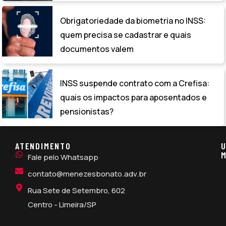
Obrigatoriedade da biometria no INSS:
quem precisa se cadastrar e quais
documentos valem
INSS suspende contrato com a Crefisa:
quais os impactos para aposentados e
pensionistas?
ATENDIMENTO
U
M
Fale pelo Whatsapp
contato@menezesbonato.adv.br
Rua Sete de Setembro, 602
Centro - Limeira/SP