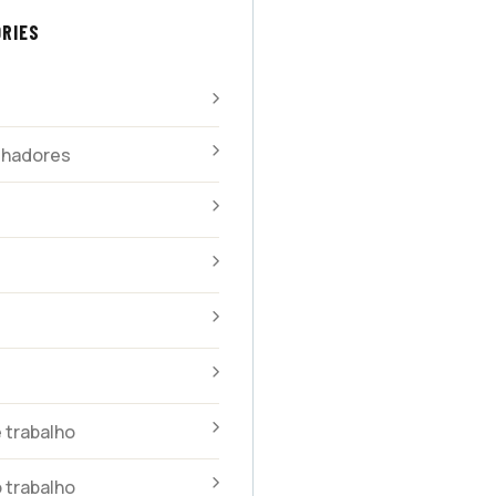
RIES
alhadores
 trabalho
 trabalho