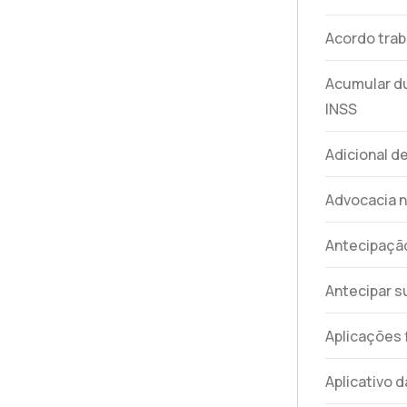
Acordo trab
Acumular d
INSS
Adicional d
Advocacia n
Antecipação
Antecipar s
Aplicações 
Aplicativo d