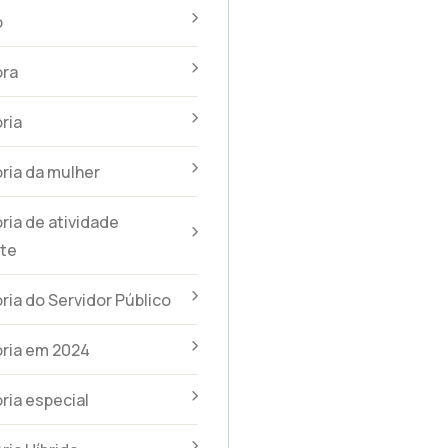
o
ra
ria
ria da mulher
ia de atividade
te
ia do Servidor Público
ria em 2024
ia especial