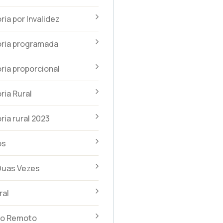
ia por Invalidez
ria programada
ia proporcional
ia Rural
ia rural 2023
os
Duas Vezes
ral
to Remoto