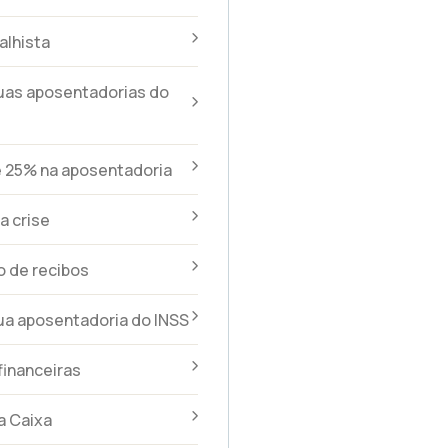
alhista
uas aposentadorias do
e 25% na aposentadoria
a crise
 de recibos
ua aposentadoria do INSS
financeiras
a Caixa