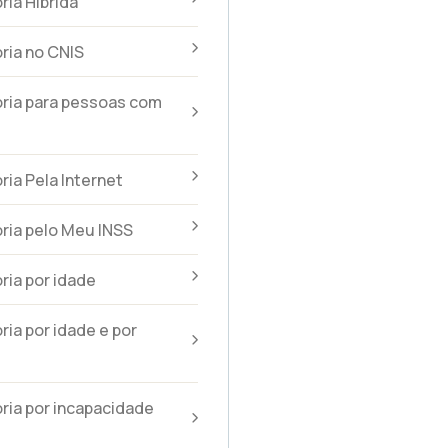
ia Híbrida
ria no CNIS
ria para pessoas com
ia Pela Internet
ria pelo Meu INSS
ia por idade
ia por idade e por
ia por incapacidade