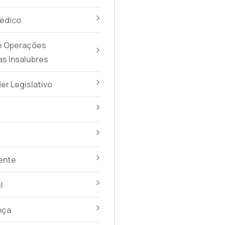
édico
 e Operações
s Insalubres
er Legislativo
dente
l
nça