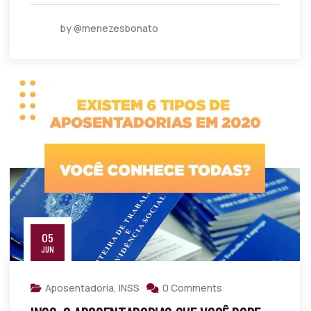
by @menezesbonato
05
JUN
Aposentadoria
,
INSS
0 Comments