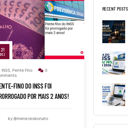
RECENT POSTS
21
DEZ
INSS
,
Pente Fino
0
omments
ENTE-FINO DO INSS FOI
RORROGADO POR MAIS 2 ANOS!
by @menezesbonato