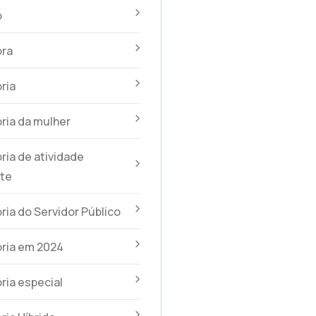
o
ra
ria
ria da mulher
ia de atividade
te
ia do Servidor Público
ria em 2024
ia especial