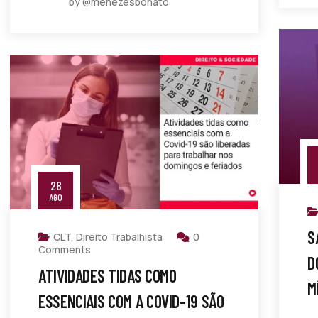
by @menezesbonato
28
AGO
S
CLT
,
Direito Trabalhista
0
Comments
D
ATIVIDADES TIDAS COMO
M
ESSENCIAIS COM A COVID-19 SÃO