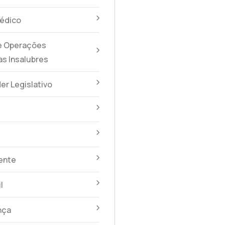
édico
 e Operações
s Insalubres
er Legislativo
dente
l
nça