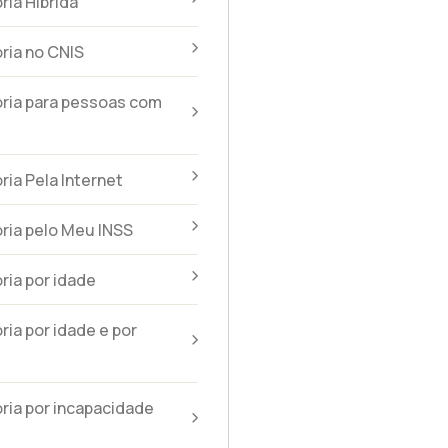
ia Híbrida
ria no CNIS
ria para pessoas com
ia Pela Internet
ria pelo Meu INSS
ia por idade
ia por idade e por
ia por incapacidade