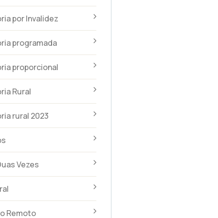
ia por Invalidez
ria programada
ia proporcional
ia Rural
ia rural 2023
os
Duas Vezes
ral
to Remoto