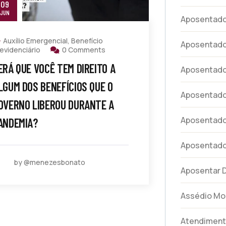
09
JUN
Aposentador
Auxílio Emergencial
,
Benefício
Aposentado
evidenciário
0 Comments
ERÁ QUE VOCÊ TEM DIREITO A
Aposentador
LGUM DOS BENEFÍCIOS QUE O
Aposentador
OVERNO LIBEROU DURANTE A
Aposentador
ANDEMIA?
Aposentad
by @menezesbonato
Aposentar 
Assédio Mo
Atendimen