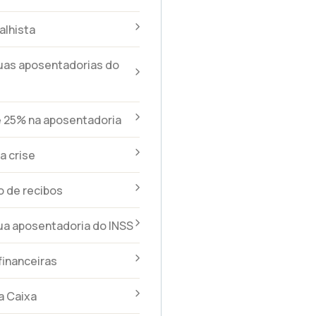
alhista
uas aposentadorias do
e 25% na aposentadoria
a crise
 de recibos
ua aposentadoria do INSS
financeiras
a Caixa