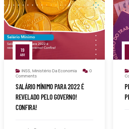
19
ABR
INSS
,
Ministério Da Economia
0
Comments
C
SALÁRIO MÍNIMO PARA 2022 É
P
REVELADO PELO GOVERNO!
P
CONFIRA!