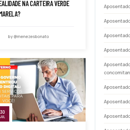
EALIDADE NA CARTEIRA VERDE
Aposentad
MARELA?
Aposentado
Aposentado
by @menezesbonato
Aposentado
Aposentador
concomitan
Aposentador
Aposentado
30
Aposentador
JUL