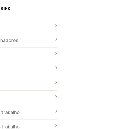
RIES
alhadores
 trabalho
 trabalho