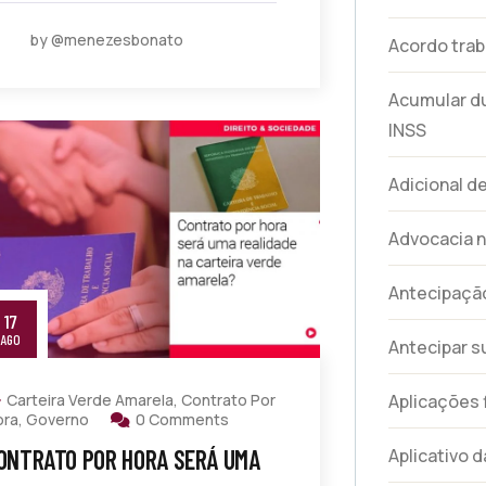
by @menezesbonato
Acordo trab
Acumular d
INSS
Adicional d
Advocacia n
Antecipação
17
AGO
Antecipar s
Aplicações 
Carteira Verde Amarela
,
Contrato Por
ora
,
Governo
0 Comments
Aplicativo d
ONTRATO POR HORA SERÁ UMA