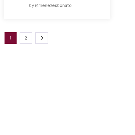
by @menezesbonato
1
2