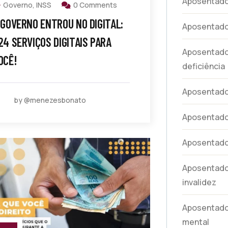
Aposentador
Governo
,
INSS
0 Comments
 GOVERNO ENTROU NO DIGITAL:
Aposentado
24 SERVIÇOS DIGITAIS PARA
Aposentado
OCÊ!
deficiência
Aposentador
by @menezesbonato
Aposentado
Aposentador
Aposentador
invalidez
Aposentador
mental