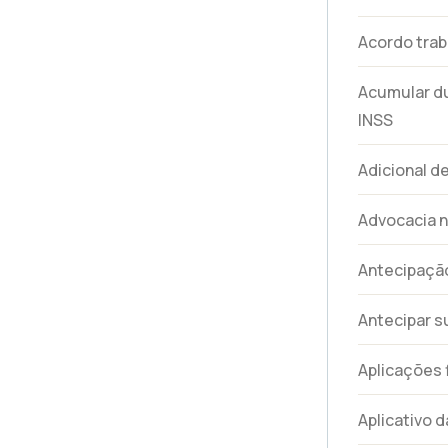
Acordo trab
Acumular d
INSS
Adicional d
Advocacia n
Antecipação
Antecipar s
Aplicações 
Aplicativo d