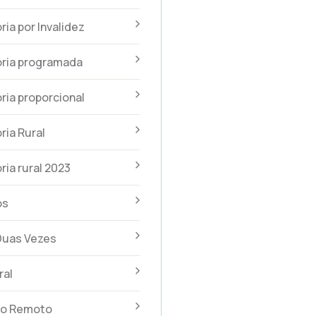
ia por Invalidez
ria programada
ia proporcional
ia Rural
ia rural 2023
os
Duas Vezes
ral
to Remoto