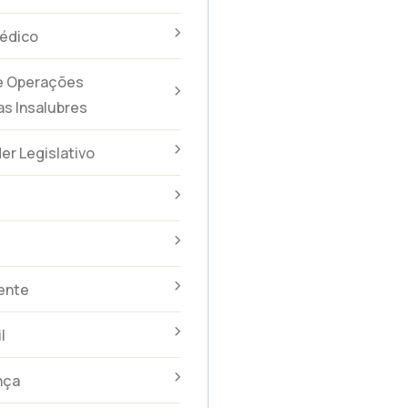
édico
 e Operações
s Insalubres
er Legislativo
dente
l
nça