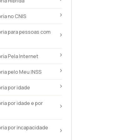
ia Híbrida
ria no CNIS
ria para pessoas com
ia Pela Internet
ria pelo Meu INSS
ia por idade
ia por idade e por
ia por incapacidade