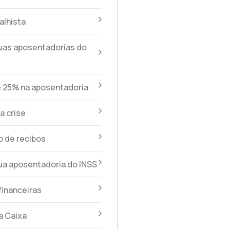
alhista
uas aposentadorias do
e 25% na aposentadoria
a crise
 de recibos
ua aposentadoria do INSS
financeiras
a Caixa