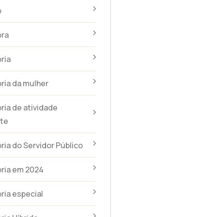
o
ra
ria
ria da mulher
ia de atividade
te
ia do Servidor Público
ria em 2024
ia especial