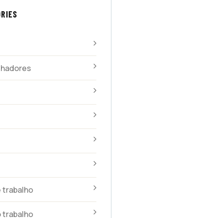
RIES
alhadores
 trabalho
 trabalho