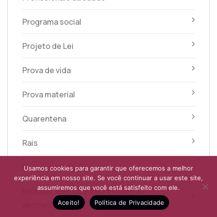
Programa social
Projeto de Lei
Prova de vida
Prova material
Quarentena
Rais
Reaposentadoria
Usamos cookies para garantir que oferecemos a melhor
experiência em nosso site. Se você continuar a usar este site,
assumiremos que você está satisfeito com ele.
Receber dois salários mínimos de
Aceito!
Política de Privacidade
aposentadoria