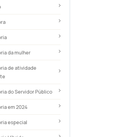
o
ra
ria
ria da mulher
ia de atividade
te
ia do Servidor Público
ria em 2024
ia especial