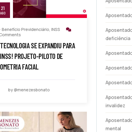
Aposentador
21
AGO
Aposentado
Benefício Previdenciário
,
INSS
Aposentado
 Comments
deficiência
 TECNOLOGIA SE EXPANDIU PARA
Aposentador
 INSS! PROJETO-PILOTO DE
IOMETRIA FACIAL
Aposentado
Aposentador
by @menezesbonato
Aposentador
invalidez
Aposentador
mental