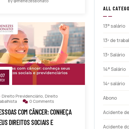
by @menezesbonato
ALL CATEGO
13° salário
13º de trab
13º Salário
14° Salário
07
FEV
14º salário
Direito Previdenciário
,
Direito
Abono
abalhista
0 Comments
ESSOAS COM CÂNCER: CONHEÇA
Acidente de
EUS DIREITOS SOCIAIS E
Acidente do