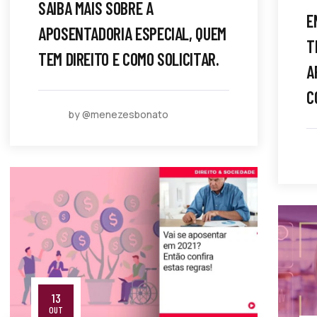
SAIBA MAIS SOBRE A
E
APOSENTADORIA ESPECIAL, QUEM
T
TEM DIREITO E COMO SOLICITAR.
A
C
by @menezesbonato
13
OUT