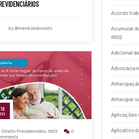
REVIDENCIÁRIOS
Acordo trab
Acumular d
by @menezesbonato
INSS
Adicional d
Advocacia n
Antecipação
Antecipar s
19
Aplicações 
FEV
Aplicativo d
Direito Previdenciário
,
INSS
0
omments