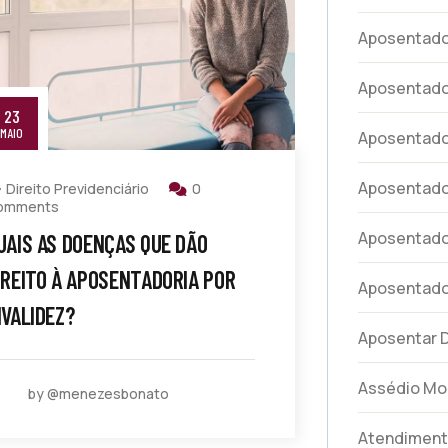
Aposentador
Aposentado
23
MAIO
Aposentador
Aposentador
Direito Previdenciário
0
omments
Aposentador
UAIS AS DOENÇAS QUE DÃO
IREITO À APOSENTADORIA POR
Aposentad
NVALIDEZ?
Aposentar 
Assédio Mo
by @menezesbonato
Atendimen