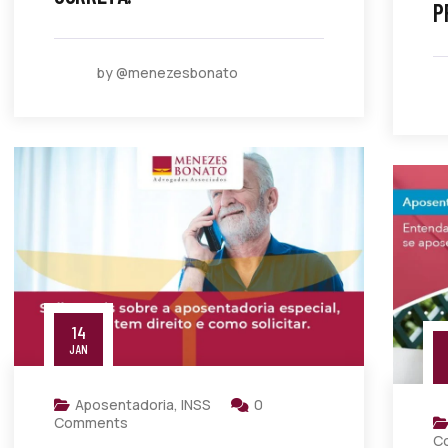
P
by @menezesbonato
14
JAN
Aposentadoria
,
INSS
0
Comments
C