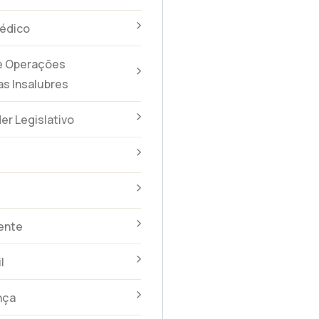
édico
 e Operações
s Insalubres
er Legislativo
dente
l
nça