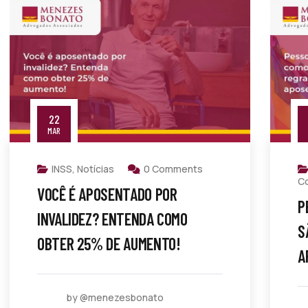
22
MAR
INSS
,
Notícias
0 Comments
C
VOCÊ É APOSENTADO POR
P
INVALIDEZ? ENTENDA COMO
S
OBTER 25% DE AUMENTO!
A
by @menezesbonato