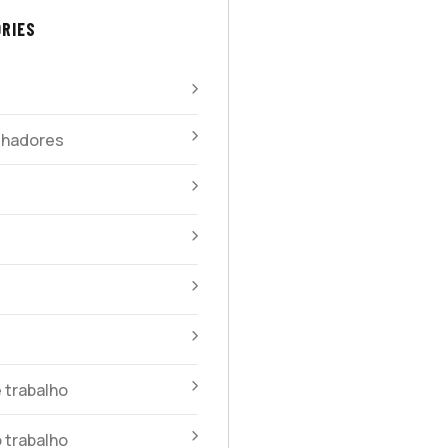
RIES
alhadores
 trabalho
 trabalho