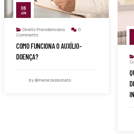
06
JUN
Direito Previdenciário
0
Comments
COMO FUNCIONA O AUXÍLIO-
DOENÇA?
C
Q
by @menezesbonato
D
I