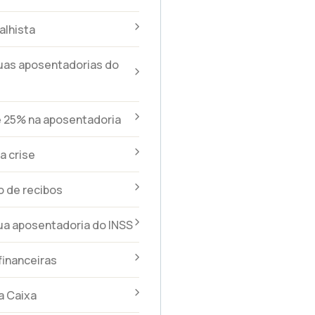
alhista
uas aposentadorias do
e 25% na aposentadoria
a crise
 de recibos
ua aposentadoria do INSS
financeiras
a Caixa