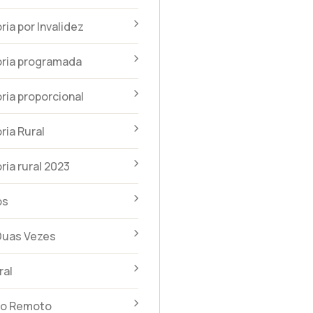
ia por Invalidez
ria programada
ia proporcional
ia Rural
ia rural 2023
os
Duas Vezes
ral
to Remoto